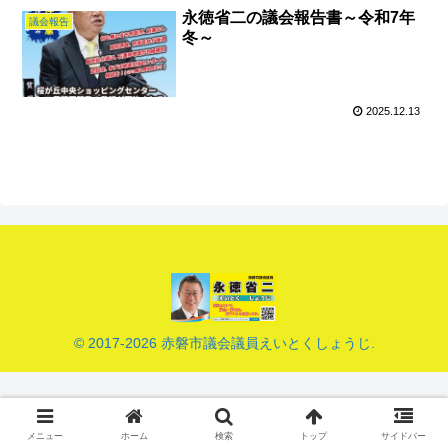
永徳省二の議会報告書～令和7年
議会報告
冬～
2025.12.13
© 2017-2026 赤磐市議会議員えいとくしょうじ.
メニュー
ホーム
検索
トップ
サイドバー