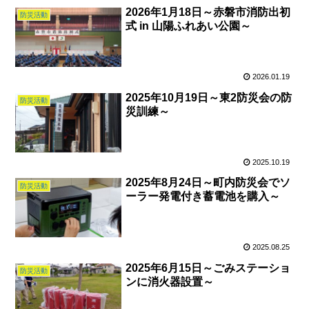
2026年1月18日～赤磐市消防出初
防災活動
式 in 山陽ふれあい公園～
2026.01.19
2025年10月19日～東2防災会の防
防災活動
災訓練～
2025.10.19
2025年8月24日～町内防災会でソ
防災活動
ーラー発電付き蓄電池を購入～
2025.08.25
2025年6月15日～ごみステーショ
防災活動
ンに消火器設置～