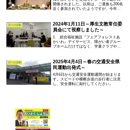
開催されました。以前は、ご遺族も200名
近く参加されていたようですが、今年は
70名ほど。ご遺族の高齢化とともに参加
者も減少気味です。ただし、平和につい
ては戦没者追悼式などで語り続けないと
2024年1月11日～厚生文教常任委
日々の活動
いけないと思います...
員会にて視察しました～
1. 総合福祉施設『フェアフォレストあ
かいわ』デイサービス、障がい者グルー
プホームだけではなく、学童クラブやお
むすび販売している子供食堂までありま
す。2. 児童発達支援の『ぐんぐんタッ
チ』コミュニケーションが苦手な児童に
2025年4月4日～春の交通安全県
日々の活動
対し、ＰＥＣＳ（絵カ...
民運動出発式～
4月6日から交通安全運動週間が始まりま
す。スピードや横断歩道の歩行者に注意
し、安全運転に励行してください。