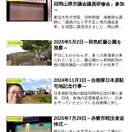
回岡山県市議会議員研修会」参加
～
東北大学大学院 河村和徳 准教授を講
師に「議員のなり手不足と地方議会改
革」を演題に講演頂きました。岡山県市
議会議員研修は、県内15市を順番に研修
会を開催しています。もし、赤磐市で開
催となった場合、どこで開催するのでし
2025年5月2日～和気町藤公園を
日々の活動
ょうか？赤磐より人口の少...
視察～
平日にもかかわらず、多くの来場者が来
られていました。藤公園から和気町内の
他の観光施設への誘導ガイドが出来てい
ました。ただし、地方の観光施設には、
大きな駐車場が必須と感じました。来
週、熊山英国庭園でスプリングフェスタ
2024年11月3日～自衛隊日本原駐
日々の活動
が開催されますが、多くの来...
屯地記念行事～
日本原駐屯地の創設59周年記念行事に参
加。日頃、各地の災害救援を行い、日本
を守っていただいている自衛隊に対し、
感謝と激励を兼ねて記念式典や観閲更新
を見学させて頂きました。今年から戦車
隊が鳥取県に移動になったのが残念でし
2025年7月29日～赤磐市戦没者追
日々の活動
た。
悼式～
桜が丘いきいき交流センターにて厳かに