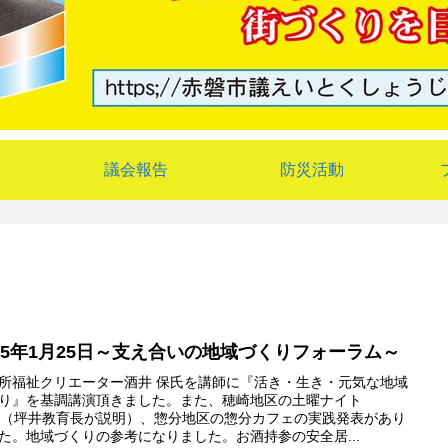
議会報告
防災活動
025年1月25日～支え合いの地域づくりフォーラム～
所福祉クリエーター酒井 保氏を講師に『活き・生き・元気な地域
り』を基調講演頂きました。また、穂崎地区の土曜ナイト
fe（坪井教育長が説明）、惣分地区の惣分カフェの実践発表があり
た。地域づくりの参考になりました。お酒持参の安全居...