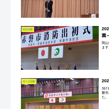
20
防災活動
園
岡山
ます
2
日々の活動
36
磐市
た。