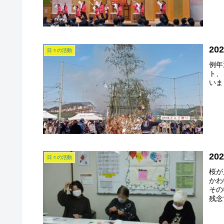
2
日々の活動
例年
ト、
いま
2
日々の活動
桜が
かわ
その
残念