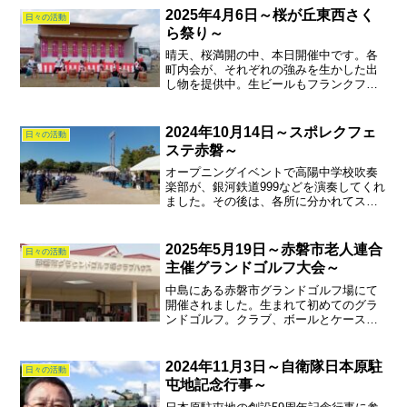
2025年4月6日～桜が丘東西さく
日々の活動
ら祭り～
晴天、桜満開の中、本日開催中です。各
町内会が、それぞれの強みを生かした出
し物を提供中。生ビールもフランクフル
トも安いですよ。
2024年10月14日～スポレクフェ
日々の活動
ステ赤磐～
オープニングイベントで高陽中学校吹奏
楽部が、銀河鉄道999などを演奏してくれ
ました。その後は、各所に分かれてスポ
ーツやゲームを楽しみ、体力向上に繋げ
ました。
2025年5月19日～赤磐市老人連合
日々の活動
主催グランドゴルフ大会～
中島にある赤磐市グランドゴルフ場にて
開催されました。生まれて初めてのグラ
ンドゴルフ。クラブ、ボールとケースを
新調して臨みました。奇麗に整備された
グランドでのプレーは天気も良く最高に
楽しかった。ホールインワンも記録し、
2024年11月3日～自衛隊日本原駐
日々の活動
93にてラウンド出来まし...
屯地記念行事～