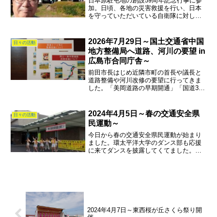
日本原駐屯地の創設59周年記念行事に参
加。日頃、各地の災害救援を行い、日本
を守っていただいている自衛隊に対し、
感謝と激励を兼ねて記念式典や観閲更新
を見学させて頂きました。今年から戦車
隊が鳥取県に移動になったのが残念でし
2026年7月29日～国土交通省中国
日々の活動
た。
地方整備局へ道路、河川の要望 in
広島市合同庁舎～
前田市長はじめ近隣市町の首長や議長と
道路整備や河川改修の要望に行ってきま
した。「美岡道路の早期開通」「国道374
号の整備促進」「吉井川中流地区河川改
修」等の要望。早期実現できますよう活
動しました。国会議員や県会議員の先生
2024年4月5日～春の交通安全県
日々の活動
もご協力を！
民運動～
今日から春の交通安全県民運動が始まり
ました。環太平洋大学のダンス部も応援
に来てダンスを披露してくてました。皆
様もいつもに増して安全運転にお願い致
します。スピード違反検挙も強化される
ようです。
2024年4月7日～東西桜が丘さくら祭り開