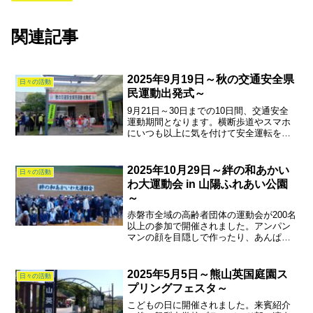
関連記事
2025年9月19日～秋の交通安全県
日々の活動
民運動出発式～
9月21日～30日までの10日間、交通安全
運動期間となります。横断歩道やスマホ
にいつも以上に気を付けて安全運転を推
進してください。幼稚園児の鼓笛隊も運
動支援に駆けつけてくれました。
2025年10月29日～絆の和あかい
日々の活動
わ大運動会 in 山陽ふれあい公園
～
赤磐市全域の高齢者団体の運動会が200名
以上の参加で開催されました。アンパン
マンの顔を目隠しで作ったり、あんぱん
釣りや輪投げ等、5チームに分けての対抗
戦でしたが、皆さん怪我の無いよう、ほ
どほどに頑張りました。
2025年5月5日～熊山英国庭園ス
日々の活動
プリングフェスタ～
こどもの日に開催されました。来賓紹介