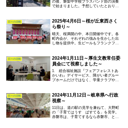
の後、磐梨中学校ブラスバンド部の演奏
で始まりました。予想していたとおり、
駐車場問題が？警備員が配置されていま
したが、大きなイベントには、もっと沢
山の駐車場が必要と感じました。
2025年4月6日～桜が丘東西さく
日々の活動
ら祭り～
晴天、桜満開の中、本日開催中です。各
町内会が、それぞれの強みを生かした出
し物を提供中。生ビールもフランクフル
トも安いですよ。
2024年1月11日～厚生文教常任委
日々の活動
員会にて視察しました～
1. 総合福祉施設『フェアフォレストあ
かいわ』デイサービス、障がい者グルー
プホームだけではなく、学童クラブやお
むすび販売している子供食堂までありま
す。2. 児童発達支援の『ぐんぐんタッ
チ』コミュニケーションが苦手な児童に
2024年11月12日～岐阜県へ行政
日々の活動
対し、ＰＥＣＳ（絵カ...
視察～
11日は、道の駅の見学を兼ねて、大野町
の「子育てはうす ぱすてる」を見学。
赤磐市は、子育てするなら赤磐市、と標
榜していながら、こんな施設が無いので
す。市内に子供たちがいつでも来れる施